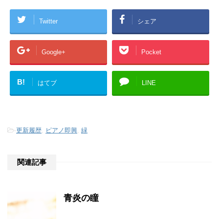
Twitter
シェア
Google+
Pocket
B!
はてブ
LINE
-
更新履歴
,
ピアノ即興
,
緑
関連記事
青炎の瞳