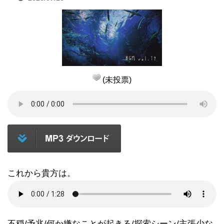
(未投票)
これから貴方は。
不穏/予兆/何か嫌なことが起きる/探索シーン/主張少な