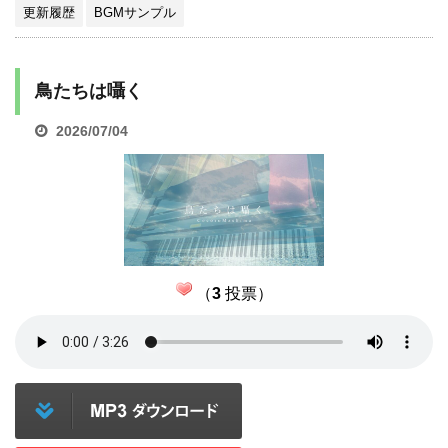
更新履歴
BGMサンプル
鳥たちは囁く
2026/07/04
（
3
投票）