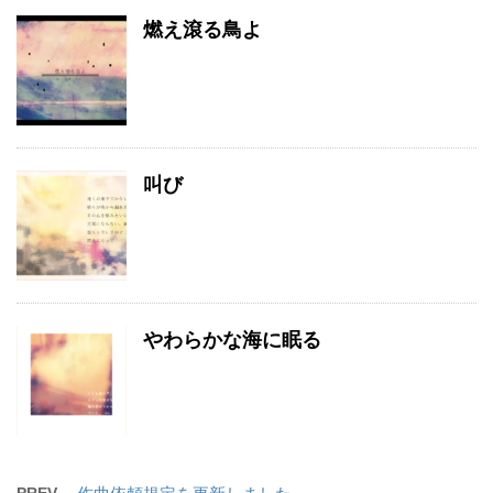
燃え滾る鳥よ
叫び
やわらかな海に眠る
PREV