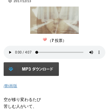
2017/12/13
（
7
投票）
/動画版
空が移り変わるたび
苦しむ人がいて、