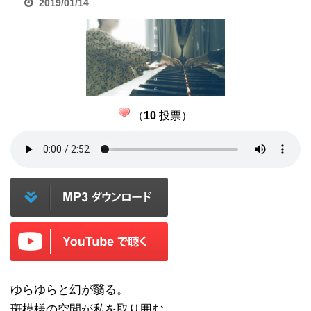
2019/01/14
（
10
投票）
ゆらゆらと幻が翳る。
斑模様の空間が私を取り囲む。