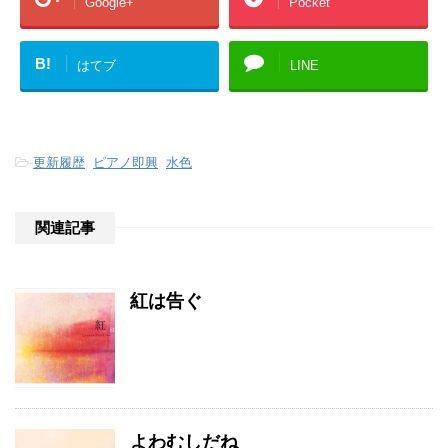
Google+
Pocket
B!
はてブ
LINE
-
更新履歴
,
ピアノ即興
,
水色
関連記事
紅は告ぐ
よわむしだね