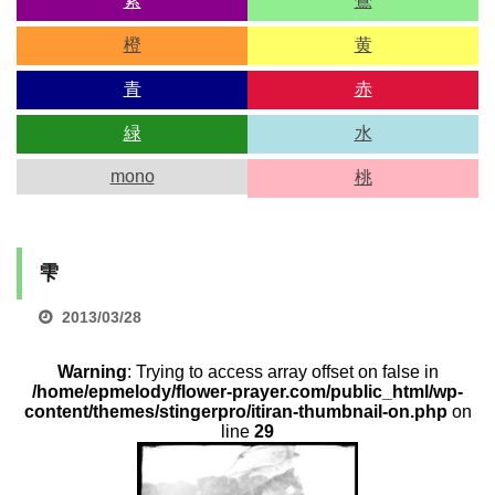
紫
鶯
橙
黄
青
赤
緑
水
mono
桃
雫
2013/03/28
Warning
: Trying to access array offset on false in
/home/epmelody/flower-prayer.com/public_html/wp-
content/themes/stingerpro/itiran-thumbnail-on.php
on
line
29