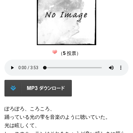
（
5
投票）
ぽろぽろ、ころころ、
踊っている光の雫を音楽のように聴いていた。
光は眩しくて、