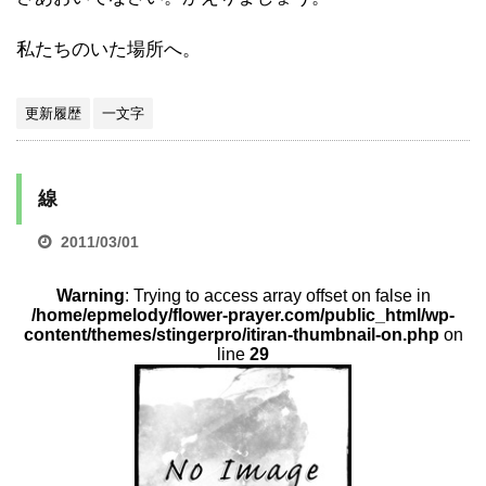
私たちのいた場所へ。
更新履歴
一文字
線
2011/03/01
Warning
: Trying to access array offset on false in
/home/epmelody/flower-prayer.com/public_html/wp-
content/themes/stingerpro/itiran-thumbnail-on.php
on
line
29