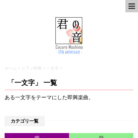
ホーム
>
ピアノ即興
>
一文字
>
「一文字」 一覧
ある一文字をテーマにした即興楽曲。
カテゴリ一覧