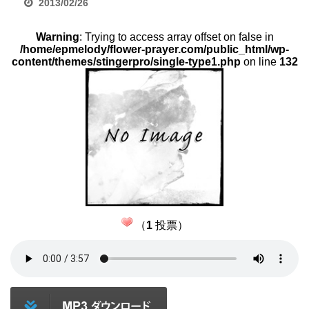
2013/02/26
Warning
: Trying to access array offset on false in
/home/epmelody/flower-prayer.com/public_html/wp-
content/themes/stingerpro/single-type1.php
on line
132
（
1
投票）