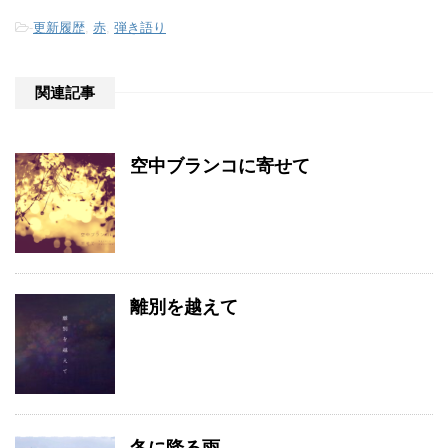
-
更新履歴
,
赤
,
弾き語り
関連記事
空中ブランコに寄せて
離別を越えて
冬に降る雨