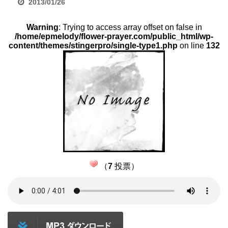
2013/01/26
Warning
: Trying to access array offset on false in
/home/epmelody/flower-prayer.com/public_html/wp-
content/themes/stingerpro/single-type1.php
on line
132
（
7
投票）