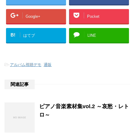
Google+
Pocket
B!
はてブ
LINE
-
アルバム視聴デモ
,
通販
関連記事
ピアノ音楽素材集vol.2 ～哀愁・レト
ロ～