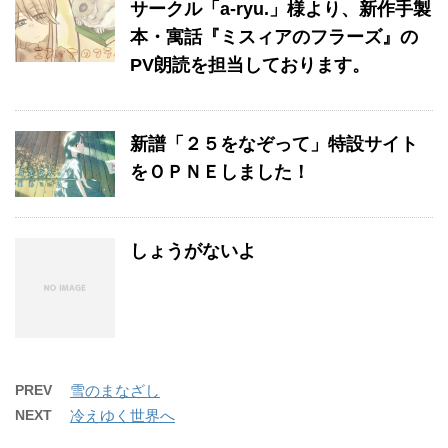
サークル「a-ryu.」様より、新作手製
本・寓話『ミスィアのフラーズ』の
PV朗読を担当しております。
新譜「２５をなぞって」特設サイト
をＯＰＮＥしました！
しょうがないよ
PREV
雪のまなざし
NEXT
冷えゆく世界へ