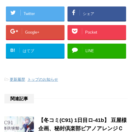
Twitter
シェア
Google+
Pocket
B!
はてブ
LINE
-
更新履歴
,
トップのお知らせ
関連記事
【冬コミ(C91) 1日目ロ-41b】 豆屋様
企画、秘封倶楽部ピアノアレンジＣ