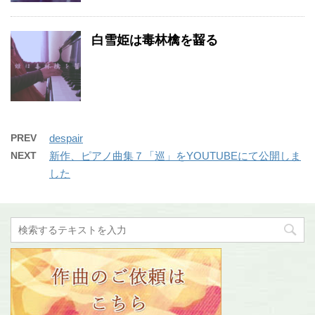
白雪姫は毒林檎を齧る
PREV
despair
NEXT
新作、ピアノ曲集７「巡」をYOUTUBEにて公開しま
した