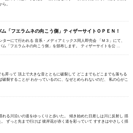
から。
ルバム「フエラムネの向こう側」ティザーサイトＯＰＥＮ！
流通センターにて行われる 音系・メディアミックス同人即売会 「Ｍ３」にて、
ム「フエラムネの向こう側」を頒布します。 ティザーサイトを公 ...
も昇って 頂上で大きな音とともに破裂して どこまでもどこまでも落ちる
ば破裂することが わかっているのに、なぜとめられないのだ、 私の心がこ
揺れる川沿いの道をゆっくりと歩いた。 傾き始めた日差しは川に反射し 揺
。 ずっと先まで行けば 彼岸花が赤く道を彩っていて すすきはやさしく揺