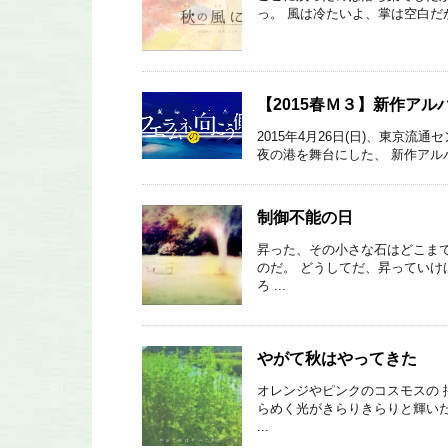
っ。 風は冷たいよ、掌は空白だ
【2015春Ｍ３】新作ア
2015年4月26日(日)、東京
夜の港を舞台にした、 新作アルバ
制御不能の日
昇った、その小さな石はどこまで
のだ。 どうしてだ、昇っていけ
ろ ...
やがて秋はやってきた
オレンジやピンクのコスモスの 
らめく光がきらりきらりと輝いた
...