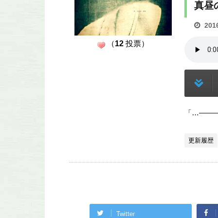
真昼
201
（
12
投票）
「…――
更新履歴
Twitter