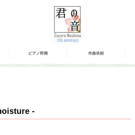
ピアノ即興
作曲依頼
isture -