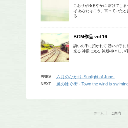
こおりがゆるやかに 溶けてしま
ば あなたはこう、言っていたと
る ...
BGM作品 vol.16
誘いの手に招かれて 誘いの手に招
光る 神殿に光る 神殿/神々しい/荘厳
PREV
六月のひかり-Sunlight of June-
NEXT
風の泳ぐ街 - Town the wind is swiming
ホーム
ご案内