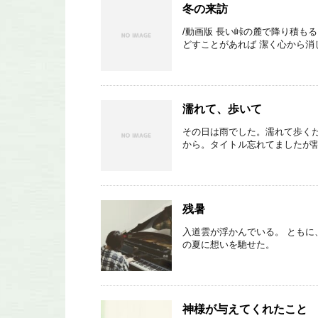
冬の来訪
/動画版 長い峠の麓で降り積も
どすことがあれば 潔く心から消
濡れて、歩いて
その日は雨でした。濡れて歩くだ
から。タイトル忘れてましたが割と
残暑
入道雲が浮かんでいる。 ともに
の夏に想いを馳せた。
神様が与えてくれたこと