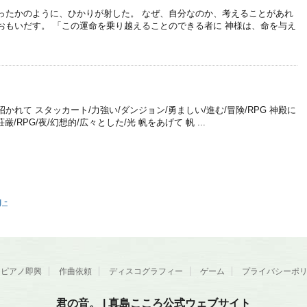
ったかのように、ひかりが射した。 なぜ、自分なのか、考えることがあれ
おもいだす。 「この運命を乗り越えることのできる者に 神様は、命を与え
かれて スタッカート/力強い/ダンジョン/勇ましい/進む/冒険/RPG 神殿に
/RPG/夜/幻想的/広々とした/光 帆をあげて 帆 ...
 -
ピアノ即興
作曲依頼
ディスコグラフィー
ゲーム
プライバシーポ
君の音。 | 真島こころ公式ウェブサイト