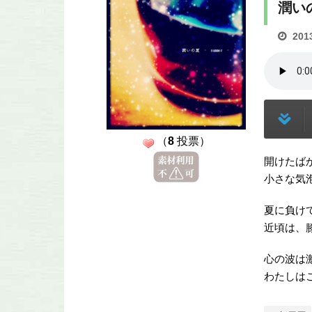
潤いの夏
201
（
8
投票）
開けたば
小さな気
夏に負け
近頃は、
心の波は
わたしは