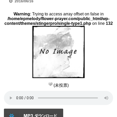
2016/06/16
Warning
: Trying to access array offset on false in
/home/epmelody/flower-prayer.com/public_html/wp-
content/themes/stingerpro/single-type1.php
on line
132
(未投票)