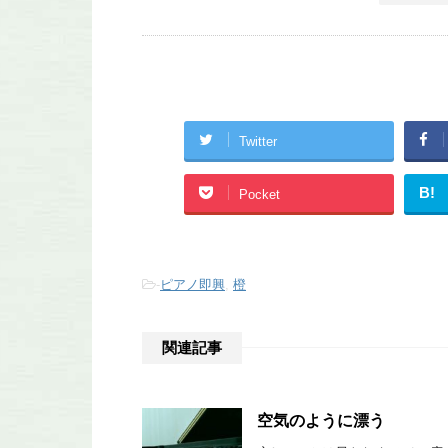
Twitter
B!
Pocket
-
ピアノ即興
,
橙
関連記事
空気のように漂う