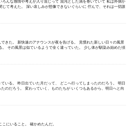
いろんな感情や考えが入り混じって 混沌とした渦を巻いていて 私は外側か
閉じて考えた。 深い哀しみが想像できないぐらいに 佇んで、それは一切誰
できた。 新快速のアナウンスが夜を告げる。 見慣れた新しい日々の風景
る。 その風景は似ているようで全く違っていた。 少し体が馴染み始めた頃
ている。 昨日出ていた月だって、 どこへ行ってしまったのだろう。 明日
たのだろう。 変わっていく、ものたちが いくつもあるから、明日へと向
ここにいること。 確かめたんだ。