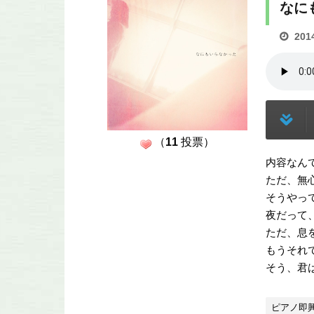
なに
201
（
11
投票）
内容なん
ただ、無
そうやっ
夜だって
ただ、息
もうそれ
そう、君
ピアノ即