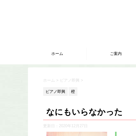
ホーム
ご案内
ホーム
>
ピアノ即興
>
ピアノ即興
橙
なにもいらなかった
更新日：
2020年12月27日