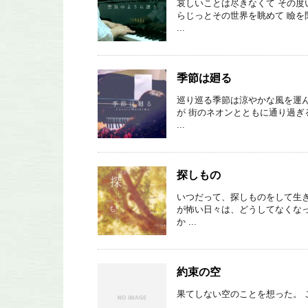
哀しいことは尽きなくて その度
らじっとその世界を眺めて 瞼を
...
季節は廻る
巡り巡る季節は涼やかな風を運ん
が 街のネオンとともに通り過ぎ
...
探しもの
いつだって、探しものをして生き
が怖い日々は、どうしてなくなっ
か ...
約束の空
果てしない空のことを想った。 