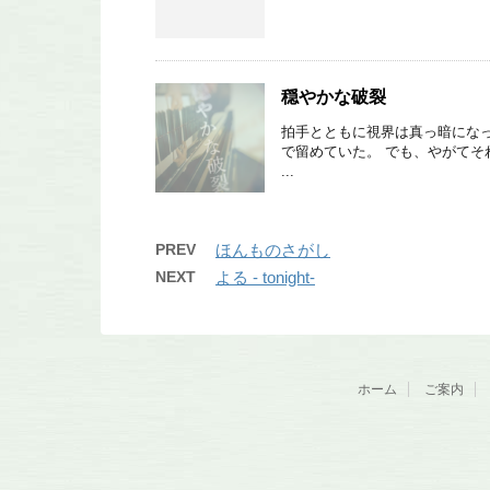
穏やかな破裂
拍手とともに視界は真っ暗になっ
で留めていた。 でも、やがてそ
...
PREV
ほんものさがし
NEXT
よる - tonight-
ホーム
ご案内