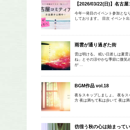
【2026/03/22(日)
今年一発目のイベント参加となり
しております。 目次 イベント出展
雨雲が通り過ぎた街
雲は明ける。 眩い日差しは夏雲
ね」とその涼やかな季節に微笑み
が ...
BGM作品 vol.18
夜をスキップしましょ。 夜をスキ
方 夜は満ちて私は歩いて 夜は満ち
彷徨う秋の心は始まって