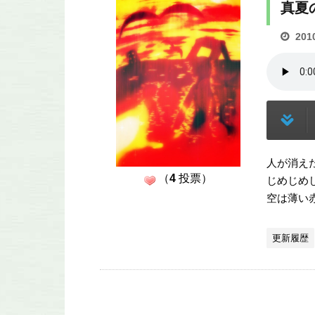
真夏
201
人が消え
（
4
投票）
じめじめ
空は薄い
更新履歴