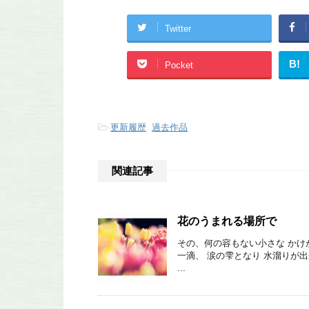
Twitter
B!
Pocket
-
更新履歴
,
過去作品
関連記事
花のうまれる場所で
その、何の容もない小さな かけ
一滴、 涙の雫となり 水溜りが
...