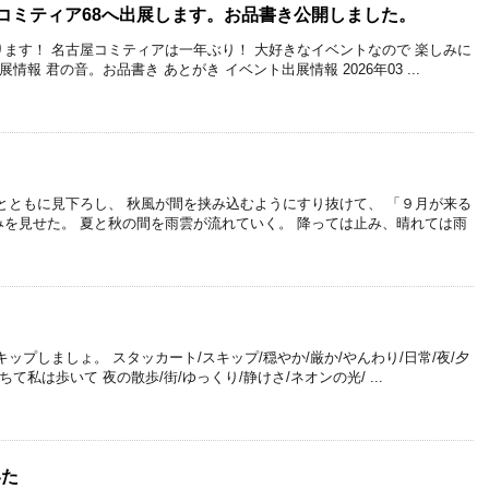
】名古屋コミティア68へ出展します。お品書き公開しました。
ます！ 名古屋コミティアは一年ぶり！ 大好きなイベントなので 楽しみに
情報 君の音。お品書き あとがき イベント出展情報 2026年03 ...
とともに見下ろし、 秋風が間を挟み込むようにすり抜けて、 「９月が来る
を見せた。 夏と秋の間を雨雲が流れていく。 降っては止み、晴れては雨
ップしましょ。 スタッカート/スキップ/穏やか/厳か/やんわり/日常/夜/夕
て私は歩いて 夜の散歩/街/ゆっくり/静けさ/ネオンの光/ ...
いた