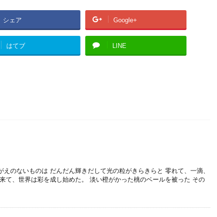
シェア
Google+
はてブ
LINE
がえのないものは だんだん輝きだして光の粒がきらきらと 零れて、一滴、
出来て、世界は彩を成し始めた。 淡い橙がかった桃のベールを被った その