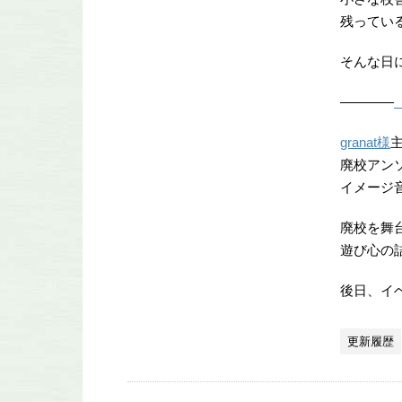
残ってい
そんな日
――――
granat様
廃校アン
イメージ
廃校を舞
遊び心の
後日、イ
更新履歴