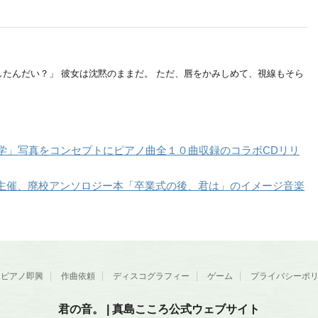
たんだい？」 彼女は沈黙のままだ。 ただ、唇をかみしめて、視線もそら
。
の音。/写心学」写真をコンセプトにピアノ曲全１０曲収録のコラボCDリリ
at様主催、廃校アンソロジー本「卒業式の後、君は」のイメージ音楽
ピアノ即興
作曲依頼
ディスコグラフィー
ゲーム
プライバシーポ
君の音。 | 真島こころ公式ウェブサイト