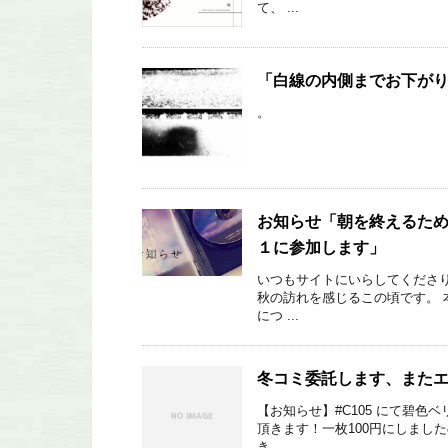
て、 ...
「白線の内側までお下が
。
お知らせ「朝を終えるために
１に参加します」
いつもサイトにいらしてくださり
秋の訪れを感じるこの頃です。 
につ ...
冬コミ委託します、また
【お知らせ】#C105 にて碧
頂きます！一枚100円にしまし
き ...