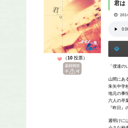
君は
201
（
10
投票）
「僕達の
山間にあ
朱矢中学
地元の事
六人の卒
『昨日』
週明けに
小さな校