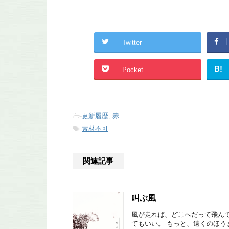
Twitter
B!
Pocket
-
更新履歴
,
赤
-
素材不可
関連記事
叫ぶ風
風が走れば、どこへだって飛んで
てもいい。 もっと、遠くのほう