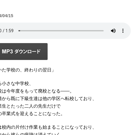
4/04/15
いた学校の、終わりの翌日」
る小さな中学校、
校は今年度をもって廃校となる――。
情から既に下級生達は他の学区へ転校しており、
業生とたった二人の先生だけで
の卒業式を迎えることになった。
は校内の片付け作業も始まることになっており、
舎から彼らの痕跡は消えていく。