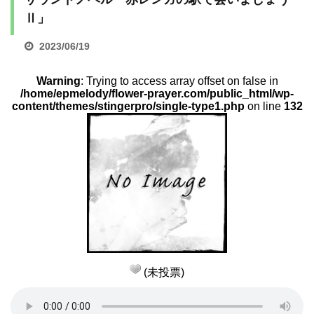
Ⅱ」
2023/06/19
Warning
: Trying to access array offset on false in
/home/epmelody/flower-prayer.com/public_html/wp-
content/themes/stingerpro/single-type1.php
on line
132
(未投票)