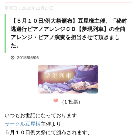
更新日：
2020年12月27日
【５月１０日/例大祭頒布】豆屋様主催、「秘封
逃避行ピアノアレンジＣＤ【夢現列車】の全曲
アレンジ・ピアノ演奏を担当させて頂きまし
た。
2015/05/06
（
1
投票）
いつもお世話になっております、
サークル豆屋様
主催より
５月１０日例大祭にて頒布されます、