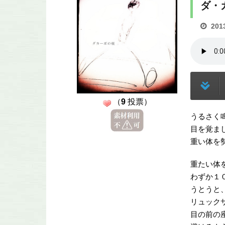
ダ・
201
（
9
投票）
うるさく
目を覚ま
重い体を
重たい体
わずか１
うとうと
リュック
目の前の