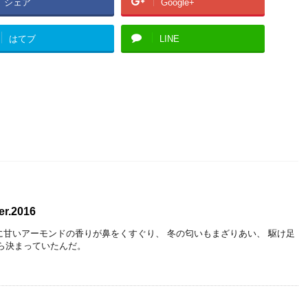
シェア
Google+
はてブ
LINE
er.2016
かに甘いアーモンドの香りが鼻をくすぐり、 冬の匂いもまざりあい、 駆け足
ら決まっていたんだ。