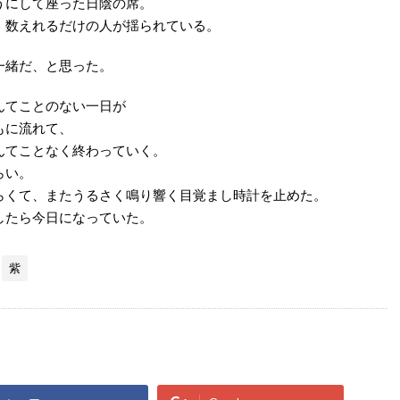
うにして座った日陰の席。
、数えれるだけの人が揺られている。
一緒だ、と思った。
んてことのない一日が
もに流れて、
んてことなく終わっていく。
らい。
らくて、またうるさく鳴り響く目覚まし時計を止めた。
したら今日になっていた。
紫