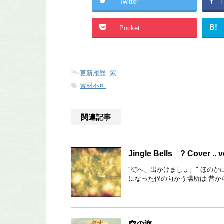
Twitter
B!
Pocket
-
更新履歴
,
紫
-
素材不可
関連記事
Jingle Bells ? Cover .. v
"街へ、出かけましょ。" ほの
になった僕の向かう場所は 昔か