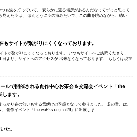
いつも波を打っていて。 安らかに還る場所があるんだなってずっと思って
ら見えた空は、 ほんとうに空の海みたいで、この曲を眺めながら、聴い
現在もサイトが繋がりにくくなっております。
サイトが繋がりにくくなっております。 いつもサイトへご訪問くださり、
１日より、サイトへのアクセスが 出来なくなっております。 もしくは現在
ールで開催される創作中心お茶会＆交流会イベント「the
に出展します。
すっかり春の匂いもする雪解けの季節となって参りました。 君の音。は、
イベント「the woRks original29」に出展しま ...
吹いた。